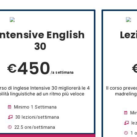
Intensive English
Lez
30
450
€
/a settimana
orso di inglese Intensive 30 migliorerà le 4
Il corso preve
bilità linguistiche ad un ritmo più veloce
madrelingu
Minimo 1 Settimana
Mi
30 lezioni/settimana
le
22.5 ore/settimana
1 