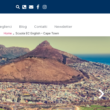
glierci
Blog
Contatti
Newsletter
Home
Scuola EC English – Cape Town
>