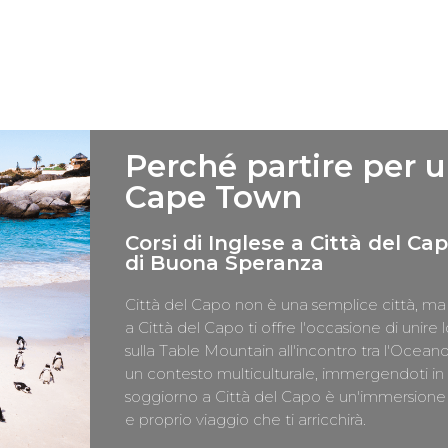
Perché partire per 
Cape Town
Corsi di Inglese a Città del Ca
di Buona Speranza
Città del Capo non è una semplice città, ma 
a Città del Capo ti offre l'occasione di unire 
sulla Table Mountain all'incontro tra l'Oceano
un contesto multiculturale, immergendoti in 
soggiorno a Città del Capo è un'immersione c
e proprio viaggio che ti arricchirà.