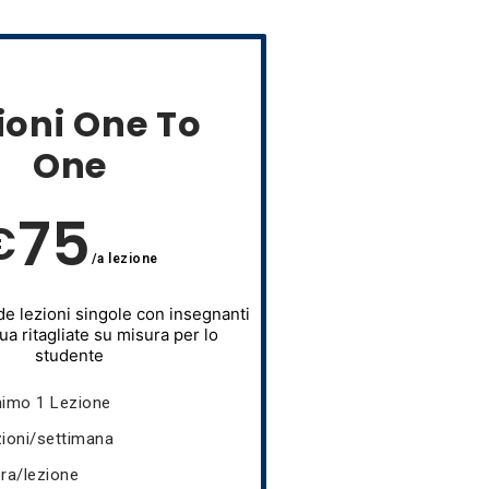
ioni One To
One
75
€
/a lezione
de lezioni singole con insegnanti
a ritagliate su misura per lo
studente
nimo 1 Lezione
zioni/settimana
ora/lezione