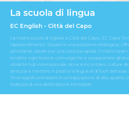
La scuola di lingua
EC English - Città del Capo
La nostra scuola di inglese a Città del Capo, EC Cape To
l'apprendimento. Situata in una posizione strategica, of
stimolante, ideale per una crescita rapida. Il nostro team d
rendere ogni lezione coinvolgente e a supportare gli stud
vibrante hub internazionale dove si incontrano culture di
amicizia e mettere in pratica la lingua al di fuori dell'au
Town significa investire in un'educazione di alta qualità 
bellezza di una destinazione inimitabile.