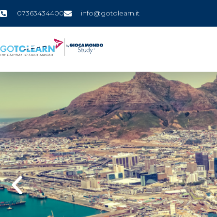
07363434400
info@gotolearn.it