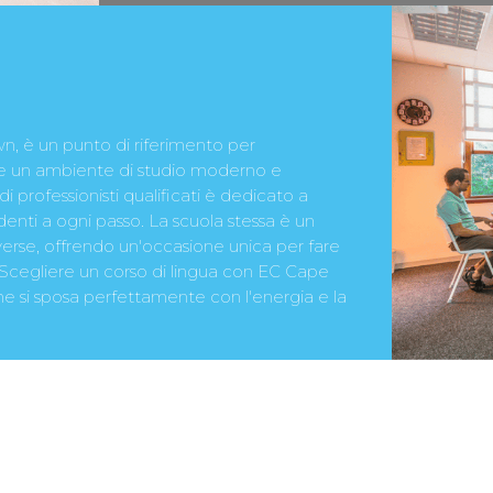
wn, è un punto di riferimento per
fre un ambiente di studio moderno e
i professionisti qualificati è dedicato a
enti a ogni passo. La scuola stessa è un
verse, offrendo un'occasione unica per fare
la. Scegliere un corso di lingua con EC Cape
che si sposa perfettamente con l'energia e la