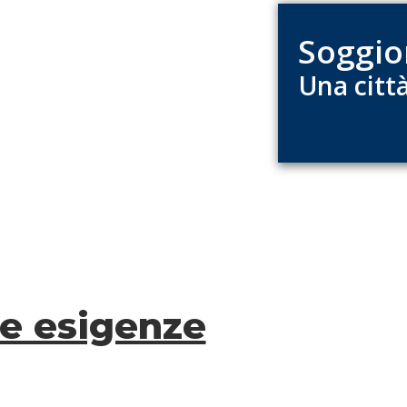
Soggior
Una città
tue esigenze