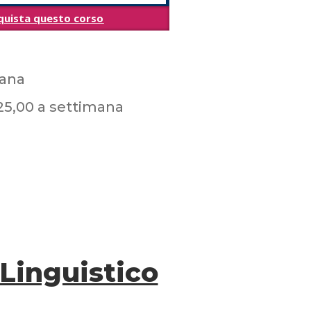
quista questo corso
mana
 25,00 a settimana
 Linguistico