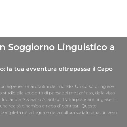
un Soggiorno Linguistico a
po: la tua avventura oltrepassa il Capo
un'esperienza ai confini del mondo. Un corso di inglese
lo studio alla scoperta di paesaggi mozzafiato, dalla vista
 Indiano e l'Oceano Atlantico. Potrai praticare l'inglese in
una realtà dinamica e ricca di contrasti. Questo
ompleta nella lingua e nella cultura sudafricana, un vero