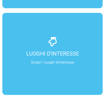
LUOGHI D'INTERESSE
- Buckingham Palace
- Torre di Londra
LUOGHI D'INTERESSE
- Tower Bridge
- Cattedrale di Saint Paul
Scopri i luoghi d'interesse