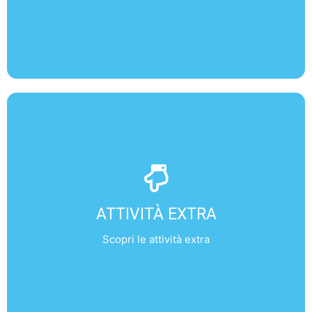
ATTIVITÀ EXTRA
- House of Parliament
ATTIVITÀ EXTRA
- Tower of London
- London Eye
Scopri le attività extra