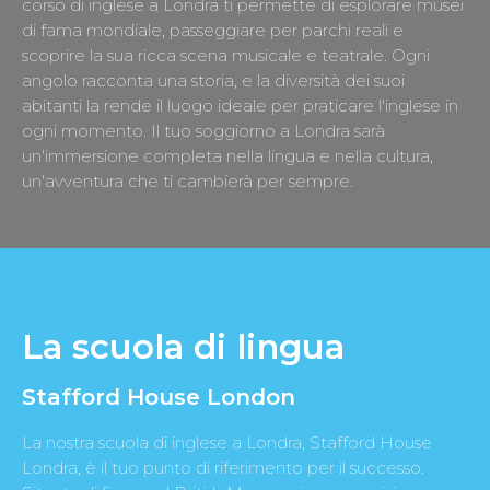
corso di inglese a Londra ti permette di esplorare musei
di fama mondiale, passeggiare per parchi reali e
scoprire la sua ricca scena musicale e teatrale. Ogni
angolo racconta una storia, e la diversità dei suoi
abitanti la rende il luogo ideale per praticare l'inglese in
ogni momento. Il tuo soggiorno a Londra sarà
un'immersione completa nella lingua e nella cultura,
un'avventura che ti cambierà per sempre.
La scuola di lingua
Stafford House London
La nostra scuola di inglese a Londra, Stafford House
Londra, è il tuo punto di riferimento per il successo.