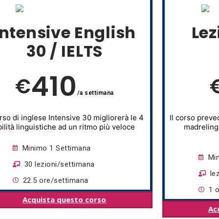
Intensive English
Lez
30 / IELTS
410
€
/a settimana
orso di inglese Intensive 30 migliorerà le 4
Il corso preve
bilità linguistiche ad un ritmo più veloce
madrelingu
Minimo 1 Settimana
Mi
30 lezioni/settimana
le
22.5 ore/settimana
1 
Acquista questo corso
Ac