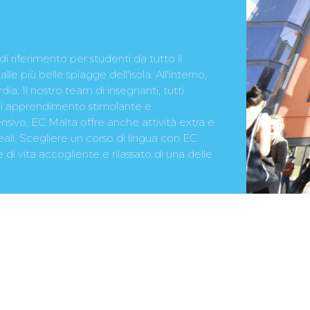
i riferimento per studenti da tutto il
e più belle spiagge dell'isola. All'interno,
ia. Il nostro team di insegnanti, tutti
a di apprendimento stimolante e
ensivo, EC Malta offre anche attività extra e
reali. Scegliere un corso di lingua con EC
e di vita accogliente e rilassato di una delle