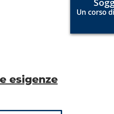
Sogg
Un corso di
tue esigenze