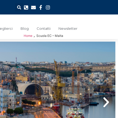
glierci
Blog
Contatti
Newsletter
Home
Scuola EC – Malta
>