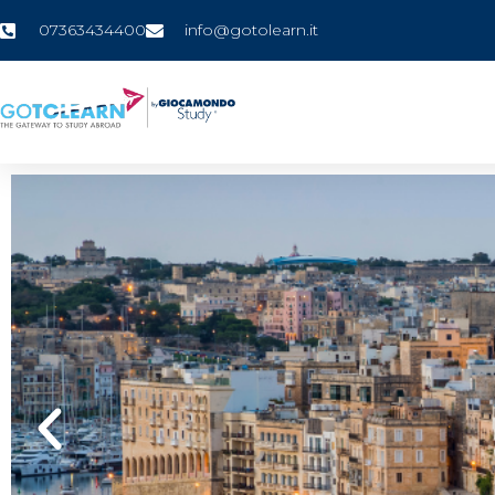
07363434400
info@gotolearn.it