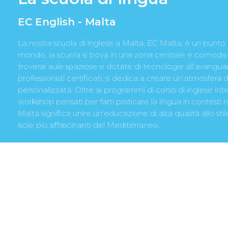
EC English - Malta
La nostra scuola di inglese a Malta, EC Malta, è un punto d
mondo. la scuola si trova in una zona centrale e comoda all
troverai aule spaziose e dotate di tecnologie all'avanguard
professionisti certificati, si dedica a creare un'atmosfer
personalizzata. Oltre ai programmi di corso di inglese int
workshop pensati per farti praticare la lingua in contesti 
Malta significa unire un'educazione di alta qualità allo stil
isole più affascinanti del Mediterraneo.