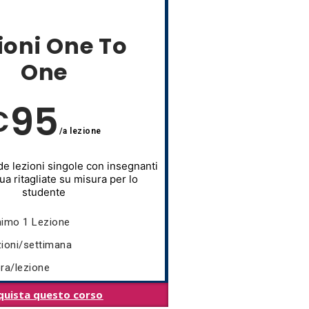
ioni One To
One
95
€
/a lezione
de lezioni singole con insegnanti
a ritagliate su misura per lo
studente
nimo 1 Lezione
zioni/settimana
ora/lezione
quista questo corso