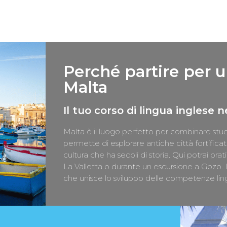
Perché partire per 
Malta
Il tuo corso di lingua inglese 
Malta è il luogo perfetto per combinare studi
permette di esplorare antiche città fortificat
cultura che ha secoli di storia. Qui potrai pra
La Valletta o durante un escursione a Gozo. 
che unisce lo sviluppo delle competenze lingui