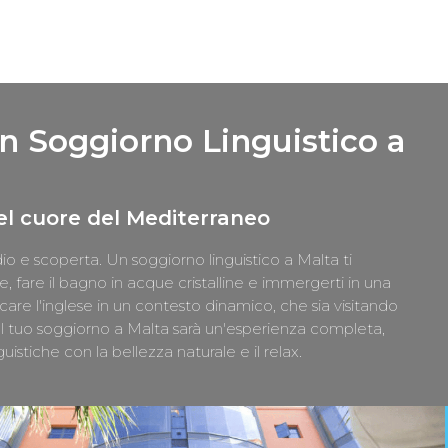
un Soggiorno Linguistico a
nel cuore del Mediterraneo
o e scoperta. Un soggiorno linguistico a Malta ti
e, fare il bagno in acque cristalline e immergerti in una
ticare l'inglese in un contesto dinamico, che sia visitando
Il tuo soggiorno a Malta sarà un'esperienza completa,
stiche con la bellezza naturale e il relax.