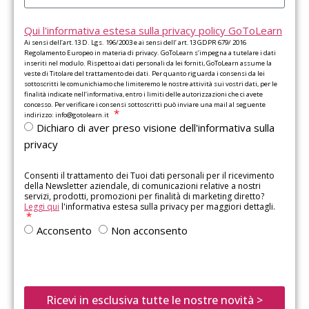
Qui l'informativa estesa sulla privacy policy GoToLearn
Ai sensi dell’art.13 D. Lgs. 196/2003 e ai sensi dell’ art.13 GDPR 679/ 2016
Regolamento Europeo in materia di privacy. GoToLearn s’impegna a tutelare i dati
inseriti nel modulo. Rispetto ai dati personali da lei forniti, GoToLearn assume la
veste di Titolare del trattamento dei dati. Per quanto riguarda i consensi da lei
sottoscritti le comunichiamo che limiteremo le nostre attività sui vostri dati, per le
finalità indicate nell’informativa, entro i limiti delle autorizzazioni che ci avete
concesso. Per verificare i consensi sottoscritti può inviare una mail al seguente
indirizzo: info@gotolearn.it
Dichiaro di aver preso visione dell'informativa sulla
privacy
Consenti il trattamento dei Tuoi dati personali per il ricevimento
della Newsletter aziendale, di comunicazioni relative a nostri
servizi, prodotti, promozioni per finalità di marketing diretto?
Leggi qui
l'informativa estesa sulla privacy per maggiori dettagli.
Acconsento
Non acconsento
Ricevi in esclusiva tutte le nostre novità >