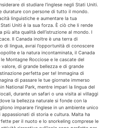
iderare di studiare l’inglese negli Stati Uniti.
ie durature con persone di tutto il mondo.
acità linguistiche e aumentare la tua
tati Uniti è la sua forza. È ciò che li rende
più alta qualità dell’istruzione al mondo. I
ace. Il Canada inoltre è una terra di
so di lingua, avrai l’opportunità di conoscere
opolite e la natura incontaminata, il Canada
e le Montagne Rocciose e le cascate del
 valore, di grande bellezza e di grande
estinazione perfetta per te! Immagina di
mmagina di passare le tue giornate immerso
in National Park, mentre impari la lingua del
ali, durante un safari o una visita ai villaggi
 dove la bellezza naturale si fonde con la
gliono imparare l’inglese in un ambiente unico
 appassionati di storia e cultura. Malta ha
fette per il nuoto e lo snorkeling comprese le