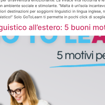
, per un’avventura emozionante. La vivace vita notturna e le a
 un ambiente sociale e stimolante. “Malta è un’isola incantevo
ori destinazioni per soggiorni linguistici in lingua inglese, 
uistico!” Solo GoToLearn ti permette in pochi click di scegli
uistico all’estero: 5 buoni mot