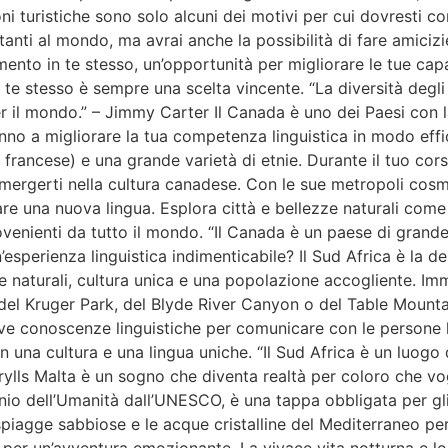
i turistiche sono solo alcuni dei motivi per cui dovresti cons
anti al mondo, ma avrai anche la possibilità di fare amiciz
timento in te stesso, un’opportunità per migliorare le tue cap
 te stesso è sempre una scelta vincente. “La diversità degli S
 il mondo.” – Jimmy Carter Il Canada è uno dei Paesi con la 
anno a migliorare la tua competenza linguistica in modo effic
e francese) e una grande varietà di etnie. Durante il tuo cor
mergerti nella cultura canadese. Con le sue metropoli cosm
are una nuova lingua. Esplora città e bellezze naturali com
venienti da tutto il mondo. “Il Canada è un paese di grande
esperienza linguistica indimenticabile? Il Sud Africa è la d
zze naturali, cultura unica e una popolazione accogliente. I
i del Kruger Park, del Blyde River Canyon o del Table Mounta
ve conoscenze linguistiche per comunicare con le persone loc
on una cultura e una lingua uniche. “Il Sud Africa è un luogo
Grylls Malta è un sogno che diventa realtà per coloro che vo
onio dell’Umanità dall’UNESCO, è una tappa obbligata per gli
piagge sabbiose e le acque cristalline del Mediterraneo per