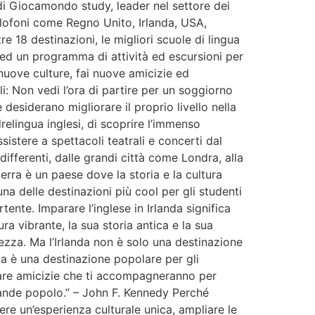
di Giocamondo study, leader nel settore dei
nglofoni come Regno Unito, Irlanda, USA,
e 18 destinazioni, le migliori scuole di lingua
a) ed un programma di attività ed escursioni per
nuove culture, fai nuove amicizie ed
i: Non vedi l’ora di partire per un soggiorno
 desiderano migliorare il proprio livello nella
drelingua inglesi, di scoprire l’immenso
sistere a spettacoli teatrali e concerti dal
ifferenti, dalle grandi città come Londra, alla
erra è un paese dove la storia e la cultura
na delle destinazioni più cool per gli studenti
ente. Imparare l’inglese in Irlanda significa
ra vibrante, la sua storia antica e la sua
lezza. Ma l’Irlanda non è solo una destinazione
nda è una destinazione popolare per gli
e fare amicizie che ti accompagneranno per
rande popolo.” – John F. Kennedy Perché
ere un’esperienza culturale unica, ampliare le