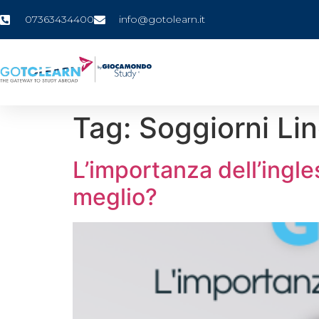
07363434400
info@gotolearn.it
Tag:
Soggiorni Ling
L’importanza dell’ingl
meglio?