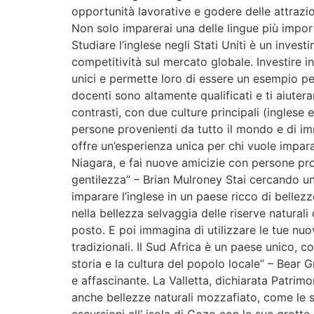
opportunità lavorative e godere delle attrazion
Non solo imparerai una delle lingue più import
Studiare l’inglese negli Stati Uniti è un inves
competitività sul mercato globale. Investire in
unici e permette loro di essere un esempio per
docenti sono altamente qualificati e ti aiuter
contrasti, con due culture principali (inglese 
persone provenienti da tutto il mondo e di im
offre un’esperienza unica per chi vuole impar
Niagara, e fai nuove amicizie con persone pro
gentilezza” – Brian Mulroney Stai cercando un’
imparare l’inglese in un paese ricco di belle
nella bellezza selvaggia delle riserve natural
posto. E poi immagina di utilizzare le tue nuo
tradizionali. Il Sud Africa è un paese unico, c
storia e la cultura del popolo locale” – Bear 
e affascinante. La Valletta, dichiarata Patrim
anche bellezze naturali mozzafiato, come le s