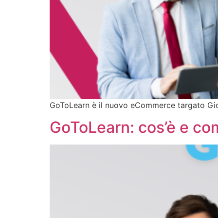
GoToLearn è il nuovo eCommerce targato Gioca
GoToLearn: cos’è e co