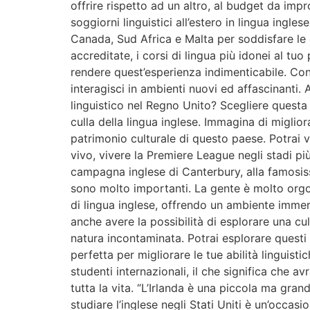
offrire rispetto ad un altro, al budget da im
soggiorni linguistici all’estero in lingua ing
Canada, Sud Africa e Malta per soddisfare le e
accreditate, i corsi di lingua più idonei al tu
rendere quest’esperienza indimenticabile. Con
interagisci in ambienti nuovi ed affascinanti.
linguistico nel Regno Unito? Scegliere questa d
culla della lingua inglese. Immagina di miglior
patrimonio culturale di questo paese. Potrai vis
vivo, vivere la Premiere League negli stadi pi
campagna inglese di Canterbury, alla famosissi
sono molto importanti. La gente è molto orgogl
di lingua inglese, offrendo un ambiente immers
anche avere la possibilità di esplorare una cul
natura incontaminata. Potrai esplorare questi 
perfetta per migliorare le tue abilità linguist
studenti internazionali, il che significa che 
tutta la vita. “L’Irlanda è una piccola ma gr
studiare l’inglese negli Stati Uniti è un’occas