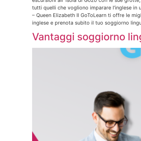
escursioni all’ isola di Gozo con le sue grotte
tutti quelli che vogliono imparare l’inglese in
– Queen Elizabeth II GoToLearn ti offre le migli
inglese e prenota subito il tuo soggiorno ling
Vantaggi soggiorno ling