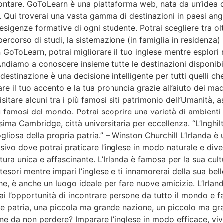
prontare. GoToLearn è una piattaforma web, nata da un’idea 
lese. Qui troverai una vasta gamma di destinazioni in paesi a
sigenze formative di ogni studente. Potrai scegliere tra oltr
o percorso di studi, la sistemazione (in famiglia in residenz
 GoToLearn, potrai migliorare il tuo inglese mentre esplori 
 Andiamo a conoscere insieme tutte le destinazioni disponibil
estinazione è una decisione intelligente per tutti quelli che
are il tuo accento e la tua pronuncia grazie all’aiuto dei ma
itare alcuni tra i più famosi siti patrimonio dell’Umanità, as
ù famosi del mondo. Potrai scoprire una varietà di ambienti d
ma Cambridge, città universitaria per eccellenza. “L’Inghilt
iosa della propria patria.” – Winston Churchill L’Irlanda è u
ivo dove potrai praticare l’inglese in modo naturale e divert
tura unica e affascinante. L’Irlanda è famosa per la sua cultu
tesori mentre impari l’inglese e ti innamorerai della sua bel
iche, è anche un luogo ideale per fare nuove amicizie. L’Irla
avrai l’opportunità di incontrare persone da tutto il mondo 
ande patria, una piccola ma grande nazione, un piccolo ma g
ione da non perdere? Imparare l’inglese in modo efficace, viv