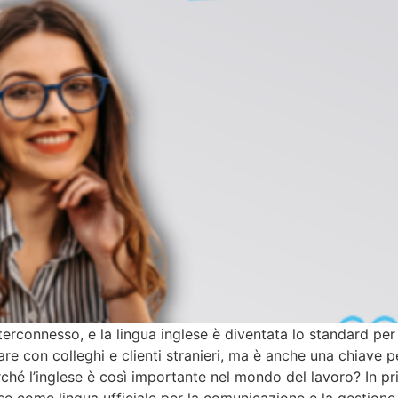
terconnesso, e la lingua inglese è diventata lo standard pe
re con colleghi e clienti stranieri, ma è anche una chiave 
erché l’inglese è così importante nel mondo del lavoro? In p
se come lingua ufficiale per la comunicazione e la gestione dei