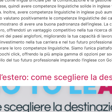
glese, quindi avere competenze linguistiche solide in ingles
 Inoltre, avere competenze linguistiche in inglese può aument
oro valutano positivamente le competenze linguistiche dei ca
imostrano di avere una buona padronanza dell’inglese. La c
voro, offrendoti un vantaggio competitivo nella tua ricerca di
ioni dei paesi anglofoni, migliorando la tua capacità di lavor
un investimento nella tua carriera e nel tuo futuro professio
orare le loro competenze linguistiche. Siamo l’unica piattaf
n pochi click, offrendo la più ampia gamma di opzioni per sod
llo del tuo futuro professionale imparando l’inglese con GoT
ll’estero: come scegliere la de